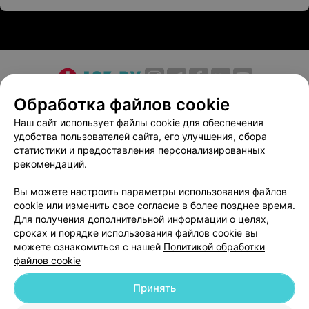
О проекте
Новости проекта
Размещение рекламы
Обработка файлов cookie
Медицинский маркетинг
Публичный договор
Наш сайт использует файлы cookie для обеспечения
удобства пользователей сайта, его улучшения, сбора
Пользовательское соглашение
Способы оплаты
статистики и предоставления персонализированных
Вакансии
Партнеры
рекомендаций.
Написать руководителю 103.by
Вы можете настроить параметры использования файлов
Написать в поддержку
cookie или изменить свое согласие в более позднее время.
Персональные настройки cookie
Для получения дополнительной информации о целях,
сроках и порядке использования файлов cookie вы
Обработка персональных данных
можете ознакомиться с нашей
Политикой обработки
файлов cookie
Принять